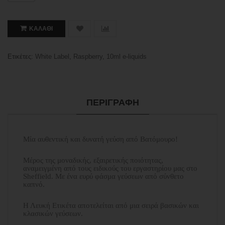
ΚΑΛΆΘΙ
Ετικέτες:
White Label
,
Raspberry
,
10ml e-liquids
ΠΕΡΙΓΡΑΦΉ
Μία αυθεντική και δυνατή γεύση από Βατόμουρο!
Μέρος της μοναδικής, εξαιρετικής ποιότητας,
αναμειγμένη από τους ειδικούς του εργαστηρίου μας στο
Sheffield. Με ένα ευρύ φάσμα γεύσεων από σύνθετο
καπνό.
Η Λευκή Ετικέτα αποτελείται από μια σειρά βασικών και
κλασικών γεύσεων.