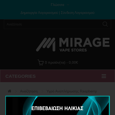
Γλώσσα
Δημιουργία Λογαριασμού
|
Σύνδεση Λογαριασμού
0 προϊόν(τα) - 0,00€
CATEGORIES
Αναζήτηση
Υγρό Αναπλήρωσης Raspberry