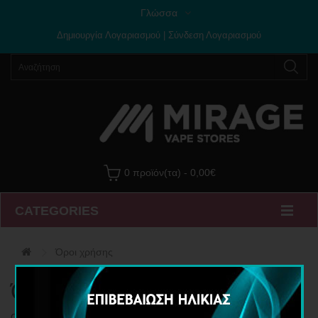
Γλώσσα
Δημιουργία Λογαριασμού
|
Σύνδεση Λογαριασμού
0 προϊόν(τα) - 0,00€
CATEGORIES
Όροι χρήσης
Όροι χρήσης
O ιστότοπος www.mirageliquids.gr είναι ένα ηλεκτρονικό εμπορικό