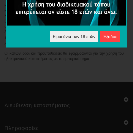
κατάστημα πώλησης προϊόντων μέσω του Διαδικτύου (στο εξής
καλούμενο ηλεκτρονικό κατάστημα ή ιστότοπος) που δημιούργησε και
λειτουργεί η εταιρεία με την επωνυμία MIRAGE ELECTRONIC
CIGARETTES που εδρεύει στον Άγιο Νικόλαο Κρήτης. Εκπροσωπείται
νόμιμα, με Α.Φ.Μ. 076816750 και Δ.Ο.Υ Αγίου Νικολάου, ηλεκτρονική
διεύθυνση επικοινωνίας info@mirageliquids.gr, τηλεφωνική γραμμή
Είμαι άνω των 18 ετών
Έξοδος
εξυπηρέτησης του ηλεκτρονικού καταστήματος: 2841027316, (στο εξής
χάριν συντομίας η ΕΤΑΙΡΕΙΑ).
Οι κάτωθι όροι και προϋποθέσεις θα εφαρμόζονται για την χρήση του
ηλεκτρονικού καταστήματος με το εμπορικό σήμα
Διεύθυνση καταστήματος
Πληροφορίες