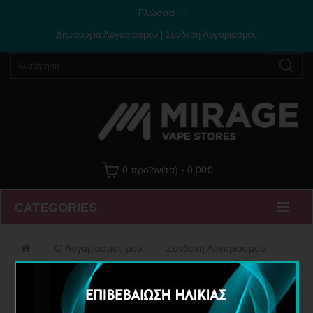
Γλώσσα
Δημιουργία Λογαριασμού
|
Σύνδεση Λογαριασμού
0 προϊόν(τα) - 0,00€
CATEGORIES
O Λογαριασμός μου
Σύνδεση Λογαριασμού
Νέος Πελάτης