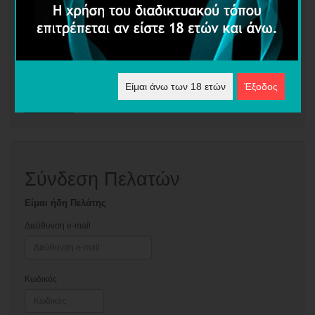
Δημιουργία Λογαριασμού
Δημιουργώντας έναν λογαριασμό, θα μπορείτε να ψωνίζετε
ταχύτερα, να ενημερώνεστε για την κατάσταση της τρέχουσας
παραγγελίας σας και να παρακολουθείτε τις παλαιότερες
παραγγελίες.
Είμαι άνω των 18 ετών
Έξοδος
Συνέχεια
Σύνδεση Πελατών
Είμαι ήδη Πελάτης
Διεύθυνση e-mail
Κωδικός