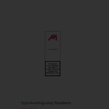
Υγρό Αναπλήρωσης Raspberry
Υγρό Ανα