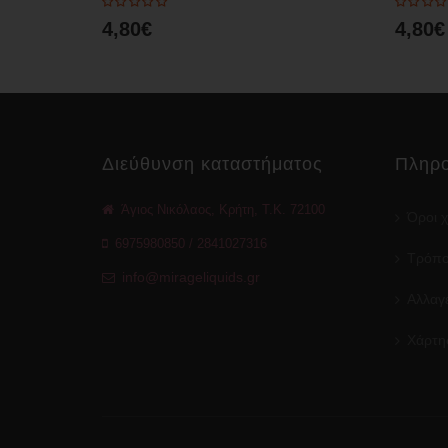
4,80€
4,80€
Διεύθυνση καταστήματος
Πληρο
Άγιος Νικόλαος, Κρήτη, Τ.Κ. 72100
Όροι 
6975980850
/
2841027316
Τρόπο
info@mirageliquids.gr
Αλλαγέ
Χάρτη