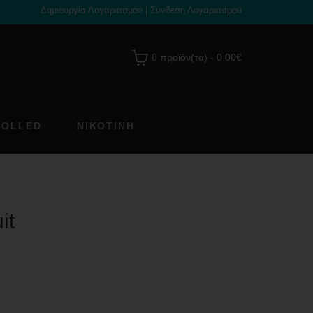
Δημιουργία Λογαριασμού
|
Σύνδεση Λογαριασμού
0 προϊόν(τα) - 0,00€
ROLLED
ΝΙΚΟΤΊΝΗ
it