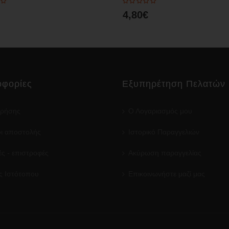
4,80€
φορίες
Εξυπηρέτηση Πελατών
χρήσης
Ο Λογαριασμός μου
ι αποστολής
Ιστορικό Παραγγελιών
ς - επιστροφές
Ακύρωση παραγγελίας
ς Ιστότοπου
Επικοινωνήστε μαζί μας