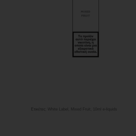
Ετικέτες:
White Label
,
Mixed Fruit
,
10ml e-liquids