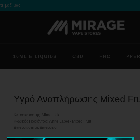
τε μαζί μας
10ML E-LIQUIDS
CBD
HHC
PRE
Υγρό Αναπλήρωσης Mixed Fru
Κατασκευαστής:
Mirage Uk
Κωδικός Προϊόντος: White Label - Mixed Fruit
Διαθεσιμότητα: Διαθέσιμο