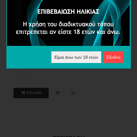
4,80€
Διαθέσιμες Επιλογές
Επίπεδο Νικοτίνης
Είμαι άνω των 18 ετών
Έξοδος
Ποσότητα
ΚΑΛΆΘΙ