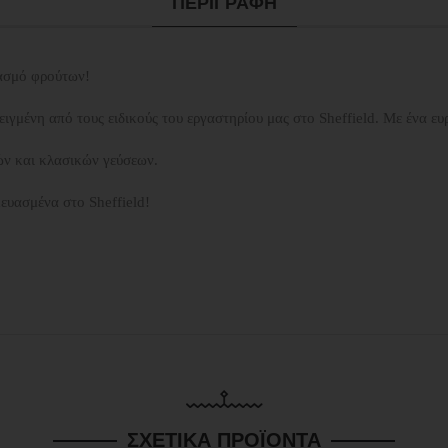
ΠΕΡΙΓΡΑΦΉ
υασμό φρούτων!
ειγμένη από τους ειδικούς του εργαστηρίου μας στο Sheffield. Με ένα 
ών και κλασικών γεύσεων.
κευασμένα στο Sheffield!
ΣΧΕΤΙΚΆ ΠΡΟΪΌΝΤΑ