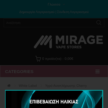
Γλώσσα
Δημιουργία Λογαριασμού
|
Σύνδεση Λογαριασμού
0 προϊόν(τα) - 0,00€
CATEGORIES
White Label
Υγρό Αναπλήρωσης Cherry