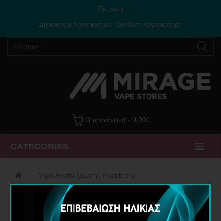
Γλώσσα
Δημιουργία Λογαριασμού
|
Σύνδεση Λογαριασμού
0 προϊόν(τα) - 0,00€
CATEGORIES
Υγρό Αναπλήρωσης Raspberry