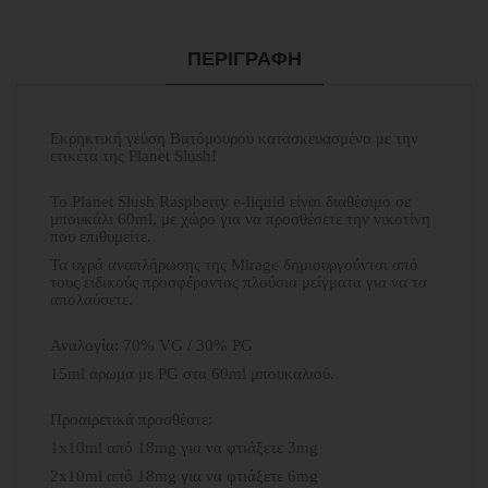
ΠΕΡΙΓΡΑΦΉ
Εκρηκτική γεύση Βατόμουρου κατασκευασμένο με την
ετικέτα της Planet Slush!
Το Planet Slush Raspberry e-liquid είναι διαθέσιμο σε
μπουκάλι 60ml, με χώρο για να προσθέσετε την νικοτίνη
που επιθυμείτε.
Τα υγρά αναπλήρωσης της Mirage δημιουργούνται από
τους ειδικούς προσφέροντας πλούσια μείγματα για να τα
απολαύσετε.
Αναλογία: 70% VG / 30% PG
15ml άρωμα με PG στα 60ml μπουκαλιού.
Προαιρετικά προσθέστε:
1x10ml από 18mg για να φτιάξετε 3mg
2x10ml από 18mg για να φτιάξετε 6mg