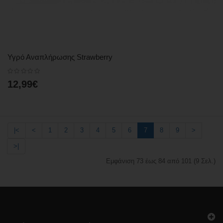
Υγρό Αναπλήρωσης Strawberry
12,99€
|<
<
1
2
3
4
5
6
7
8
9
>
>|
Εμφάνιση 73 έως 84 από 101 (9 Σελ.)