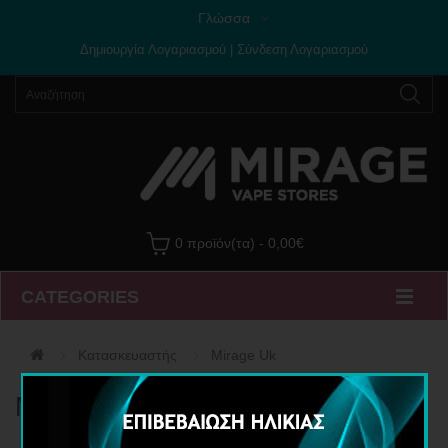
Γλώσσα
Δημιουργία Λογαριασμού
|
Σύνδεση Λογαριασμού
0 προϊόν(τα) - 0,00€
CATEGORIES
Κατασκευαστής
Mirage Uk
Mirage Uk