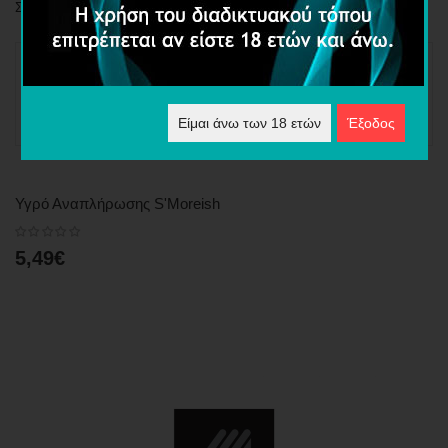
Σύγκριση Προϊόντων (0)
Ταξινόμηση:
Εμφάνιση:
Είμαι άνω των 18 ετών
Έξοδος
Υγρό Αναπλήρωσης S'Moreish
5,49€