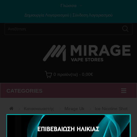
Γλώσσα
Δημιουργία Λογαριασμού
|
Σύνδεση Λογαριασμού
0 προϊόν(τα) - 0,00€
CATEGORIES
Κατασκευαστής
Mirage Uk
Ice Nicotine Shot