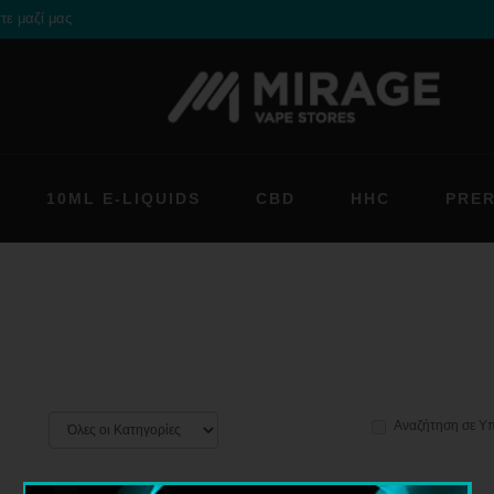
τε μαζί μας
10ML E-LIQUIDS
CBD
HHC
PRE
Αναζήτηση σε Υ