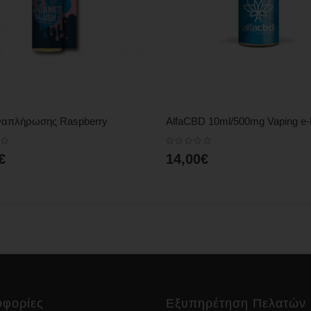
QUICK VIEW
QUICK VIEW
ναπλήρωσης Raspberry
€
14,00€
φορίες
Εξυπηρέτηση Πελατών