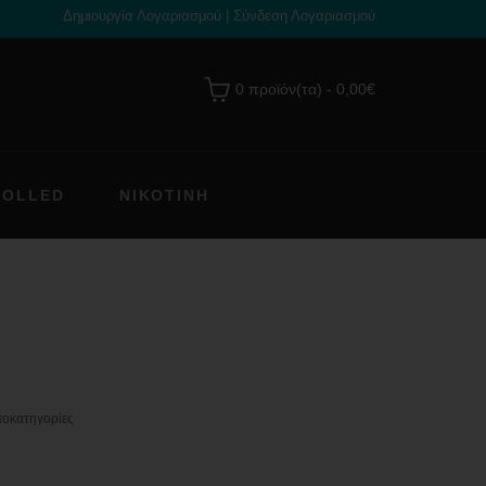
Δημιουργία Λογαριασμού
|
Σύνδεση Λογαριασμού
0 προϊόν(τα) - 0,00€
ROLLED
ΝΙΚΟΤΊΝΗ
ποκατηγορίες