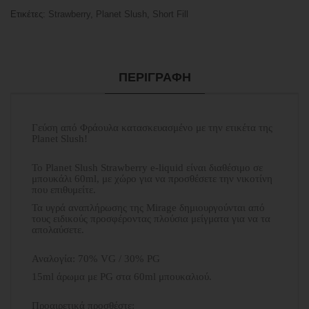
Ετικέτες:
Strawberry
,
Planet Slush
,
Short Fill
ΠΕΡΙΓΡΑΦΉ
Γεύση από Φράουλα κατασκευασμένο με την ετικέτα της
Planet Slush!
Το Planet Slush Strawberry e-liquid είναι διαθέσιμο σε
μπουκάλι 60ml, με χώρο για να προσθέσετε την νικοτίνη
που επιθυμείτε.
Τα υγρά αναπλήρωσης της Mirage δημιουργούνται από
τους ειδικούς προσφέροντας πλούσια μείγματα για να τα
απολαύσετε.
Αναλογία: 70% VG / 30% PG
15ml άρωμα με PG στα 60ml μπουκαλιού.
Προαιρετικά προσθέστε: