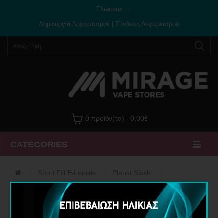
Γλώσσα
Δημιουργία Λογαριασμού
|
Σύνδεση Λογαριασμού
0 προϊόν(τα) - 0,00€
CATEGORIES
Short Fill E-Liquids
Planet Slush
Υγρό Αναπλήρωσης Strawberry