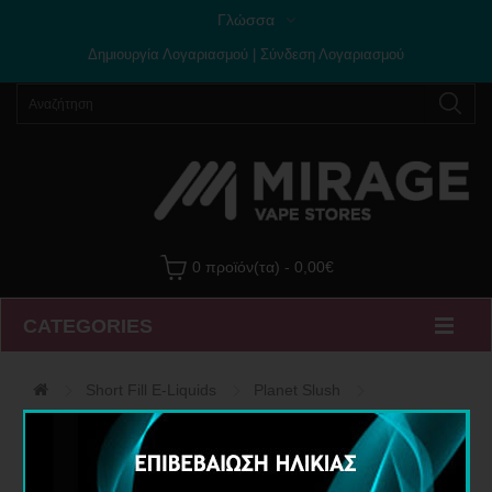
Γλώσσα
Δημιουργία Λογαριασμού
|
Σύνδεση Λογαριασμού
0 προϊόν(τα) - 0,00€
CATEGORIES
Short Fill E-Liquids
Planet Slush
Υγρό Αναπλήρωσης Blueberry