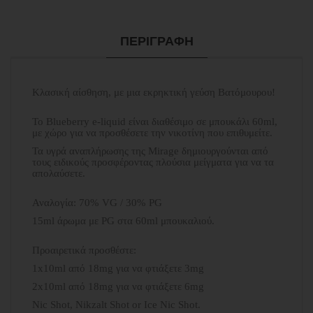
ΠΕΡΙΓΡΑΦΉ
Κλασική αίσθηση, με μια εκρηκτική γεύση Βατόμουρου!
Το Blueberry e-liquid είναι διαθέσιμο σε μπουκάλι 60ml,
με χώρο για να προσθέσετε την νικοτίνη που επιθυμείτε.
Τα υγρά αναπλήρωσης της Mirage δημιουργούνται από
τους ειδικούς προσφέροντας πλούσια μείγματα για να τα
απολαύσετε.
Αναλογία: 70% VG / 30% PG
15ml άρωμα με PG στα 60ml μπουκαλιού.
Προαιρετικά προσθέστε:
1x10ml από 18mg για να φτιάξετε 3mg
2x10ml από 18mg για να φτιάξετε 6mg
Nic Shot, Nikzalt Shot or Ice Nic Shot.