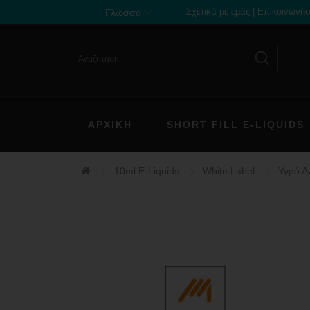
Σχετικά με εμάς
|
Επικοινωνήσ
Γλώσσα
ΑΡΧΙΚΗ
SHORT FILL E-LIQUIDS
10ml E-Liquids
White Label
Υγρό 