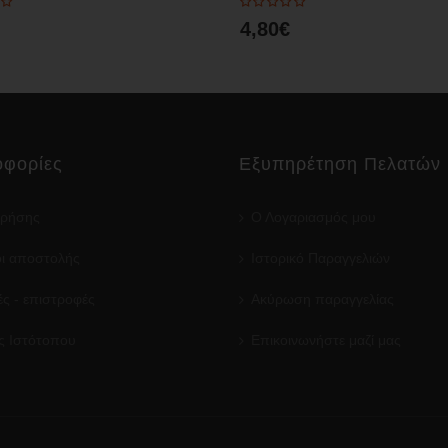
4,80€
φορίες
Εξυπηρέτηση Πελατών
χρήσης
Ο Λογαριασμός μου
ι αποστολής
Ιστορικό Παραγγελιών
ς - επιστροφές
Ακύρωση παραγγελίας
ς Ιστότοπου
Επικοινωνήστε μαζί μας