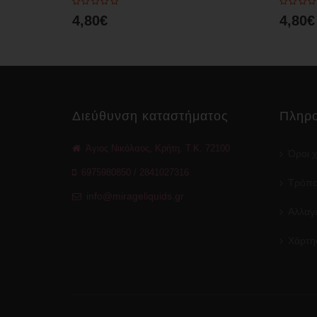
4,80€
4,80€
Διεύθυνση καταστήματος
Πληρο
Άγιος Νικόλαος, Κρήτη, Τ.Κ. 72100
Όροι 
6975980850
/
2841027316
Τρόπο
info@mirageliquids.gr
Αλλαγέ
Χάρτη