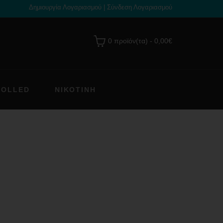
Δημιουργία Λογαριασμού
|
Σύνδεση Λογαριασμού
0 προϊόν(τα) - 0,00€
ROLLED
ΝΙΚΟΤΊΝΗ