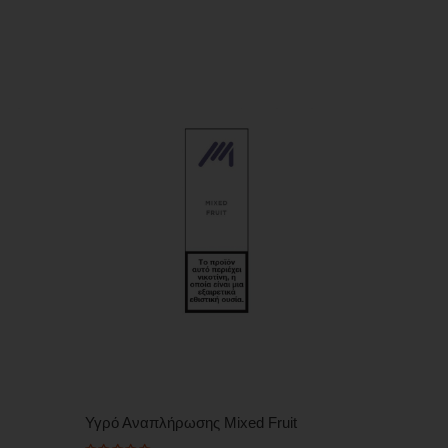
Υγρό Αναπλήρωσης Mixed Fruit
Υγρό Ανα