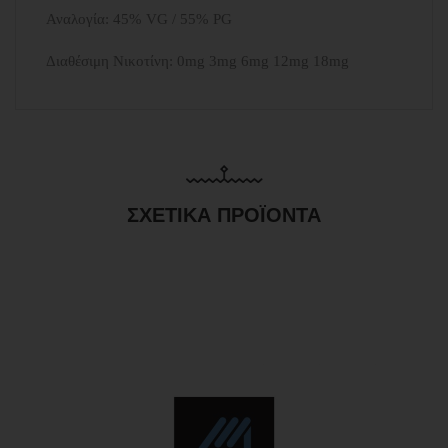
Αναλογία: 45% VG / 55% PG
Διαθέσιμη Νικοτίνη: 0mg 3mg 6mg 12mg 18mg
ΣΧΕΤΙΚΆ ΠΡΟΪΌΝΤΑ