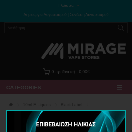
Γλώσσα
Δημιουργία Λογαριασμού
|
Σύνδεση Λογαριασμού
0 προϊόν(τα) - 0,00€
CATEGORIES
10ml E-Liquids
Black Label
Υγρό Αναπλήρωσης Bubblegum