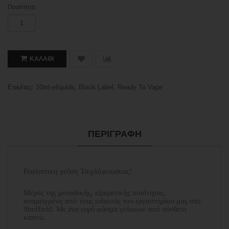
Ποσότητα
ΚΑΛΆΘΙ
Ετικέτες:
10ml-eliquids
,
Black Label
,
Ready To Vape
ΠΕΡΙΓΡΑΦΉ
Ρεαλιστικη γεύση Τσιχλόφουσκας!
Μέρος της μοναδικής, εξαιρετικής ποιότητας,
αναμειγμένη από τους ειδικούς του εργαστηρίου μας στο
Sheffield. Με ένα ευρύ φάσμα γεύσεων από σύνθετο
καπνό.