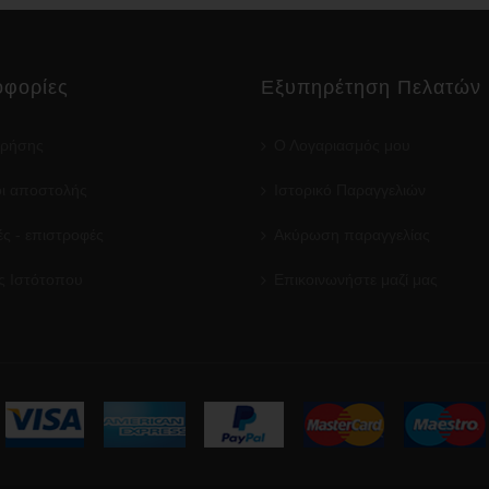
φορίες
Εξυπηρέτηση Πελατών
χρήσης
Ο Λογαριασμός μου
ι αποστολής
Ιστορικό Παραγγελιών
ς - επιστροφές
Ακύρωση παραγγελίας
ς Ιστότοπου
Επικοινωνήστε μαζί μας