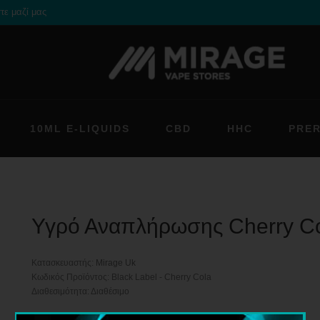
τε μαζί μας
10ML E-LIQUIDS
CBD
HHC
PRE
Υγρό Αναπλήρωσης Cherry C
Κατασκευαστής:
Mirage Uk
Κωδικός Προϊόντος: Black Label - Cherry Cola
Διαθεσιμότητα: Διαθέσιμο