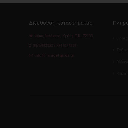
Διεύθυνση καταστήματος
Πληρο
Άγιος Νικόλαος, Κρήτη, Τ.Κ. 72100
Όροι 
6975980850
/
2841027316
Τρόπο
info@mirageliquids.gr
Αλλαγέ
Χάρτη