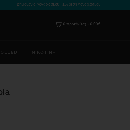
Δημιουργία Λογαριασμού
|
Σύνδεση Λογαριασμού
0 προϊόν(τα) - 0,00€
ROLLED
ΝΙΚΟΤΊΝΗ
ola