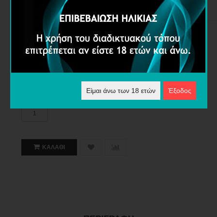
5,00€
Διαθέσιμες Επιλογές
Επίπεδο Νικοτίνης
Είμαι άνω των 18 ετών
Έξοδος
Ποσότητα
ΚΑΛΆΘΙ