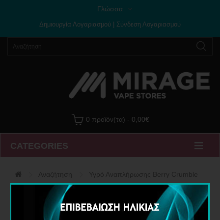
Γλώσσα
Δημιουργία Λογαριασμού
|
Σύνδεση Λογαριασμού
0 προϊόν(τα) - 0,00€
CATEGORIES
Αναζήτηση
Υγρό Αναπλήρωσης Berry Crumble