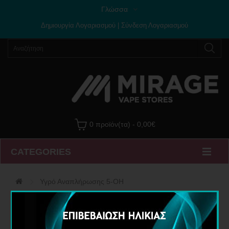
Γλώσσα
Δημιουργία Λογαριασμού
|
Σύνδεση Λογαριασμού
0 προϊόν(τα) - 0,00€
CATEGORIES
Υγρό Αναπλήρωσης 5-OH