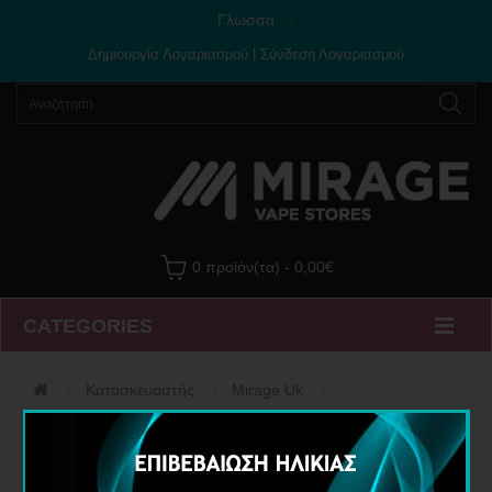
Γλώσσα
Δημιουργία Λογαριασμού
|
Σύνδεση Λογαριασμού
0 προϊόν(τα) - 0,00€
CATEGORIES
Κατασκευαστής
Mirage Uk
Ατμοποιητής Aspire Nautilus 2S