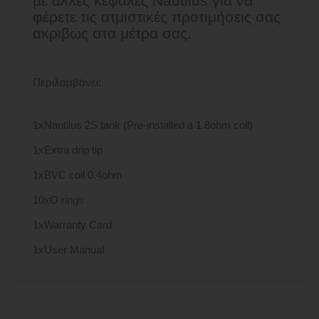
με άλλες κεφαλές Nautilus για να
φέρετε τις ατμιστικές προτιμήσεις σας
ακριβώς στα μέτρα σας.
Περιλαμβάνει:
1xNautilus 2S tank (Pre-installed a 1.8ohm coil)
1xExtra drip tip
1xBVC coil 0.4ohm
10xO rings
1xWarranty Card
1xUser Manual