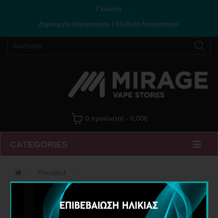
Γλώσσα
Δημιουργία Λογαριασμού
|
Σύνδεση Λογαριασμού
0 προϊόν(τα) - 0,00€
CATEGORIES
Prerolled
Strawberry Haze Moonrock & Green Lady CBD 1.5g