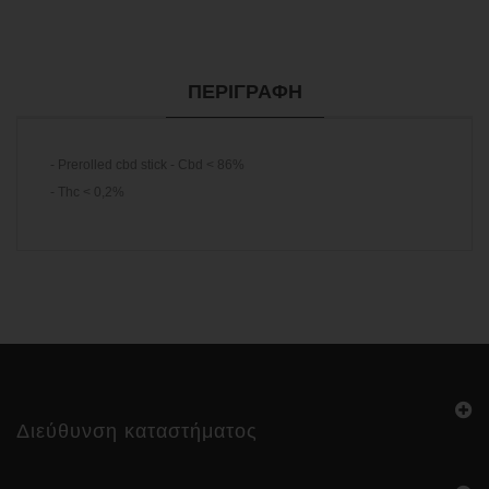
ΠΕΡΙΓΡΑΦΉ
- Prerolled cbd stick - Cbd < 86%
- Thc < 0,2%
Διεύθυνση καταστήματος