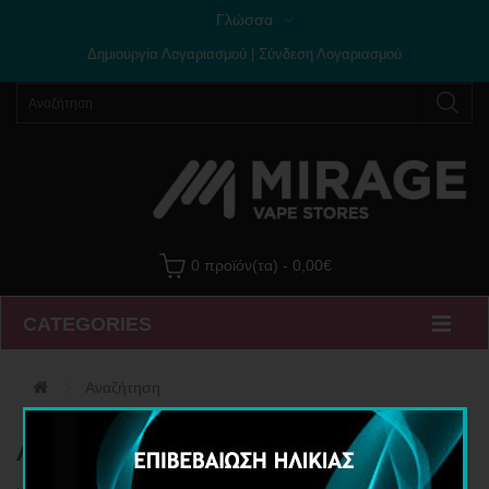
Γλώσσα
Δημιουργία Λογαριασμού
|
Σύνδεση Λογαριασμού
0 προϊόν(τα) - 0,00€
CATEGORIES
Αναζήτηση
Αναζήτηση