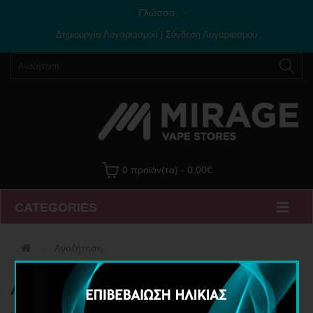
Γλώσσα
Δημιουργία Λογαριασμού
|
Σύνδεση Λογαριασμού
0 προϊόν(τα) - 0,00€
CATEGORIES
Αναζήτηση
Αναζήτηση