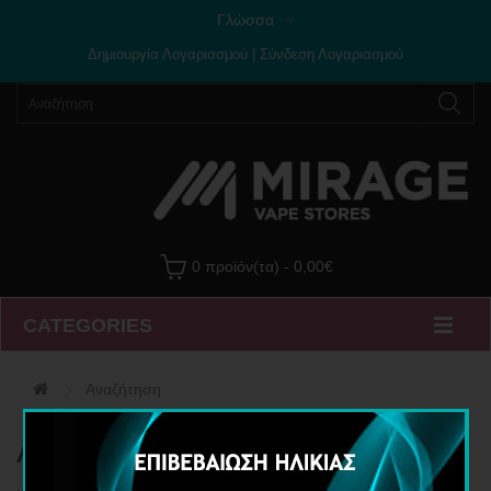
Γλώσσα
Δημιουργία Λογαριασμού
|
Σύνδεση Λογαριασμού
0 προϊόν(τα) - 0,00€
CATEGORIES
Αναζήτηση
Αναζήτηση