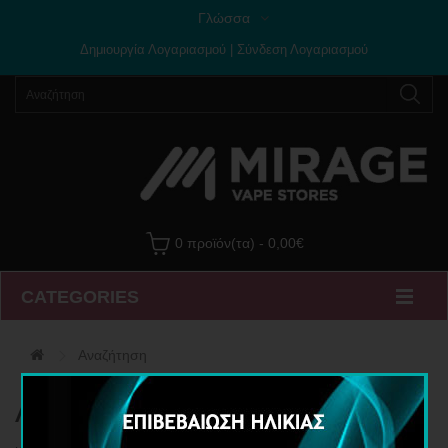
Γλώσσα
Δημιουργία Λογαριασμού
|
Σύνδεση Λογαριασμού
0 προϊόν(τα) - 0,00€
CATEGORIES
Αναζήτηση
Αναζήτηση