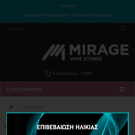
Γλώσσα
Δημιουργία Λογαριασμού
|
Σύνδεση Λογαριασμού
0 προϊόν(τα) - 0,00€
CATEGORIES
Αναζήτηση
Αναζήτηση