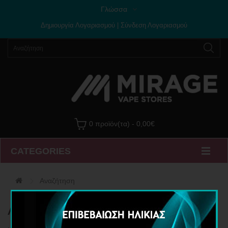
Γλώσσα
Δημιουργία Λογαριασμού
|
Σύνδεση Λογαριασμού
0 προϊόν(τα) - 0,00€
CATEGORIES
Αναζήτηση
Αναζήτηση