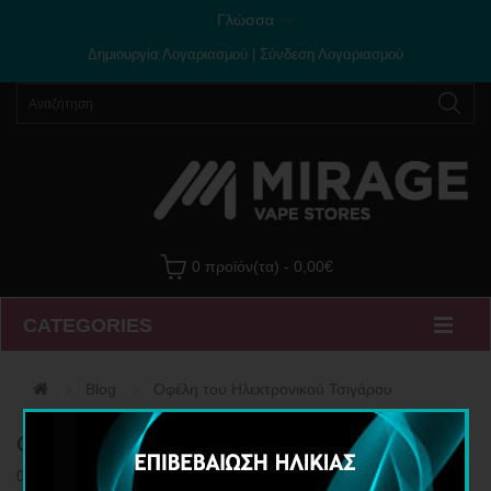
Γλώσσα
Δημιουργία Λογαριασμού
|
Σύνδεση Λογαριασμού
0 προϊόν(τα) - 0,00€
CATEGORIES
Blog
Οφέλη του Ηλεκτρονικού Τσιγάρου
Οφέλη του Ηλεκτρονικού Τσιγάρου
08/11/2016