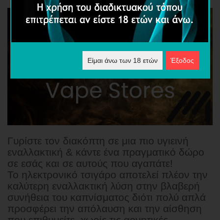
Είμαι άνω των 18 ετών
Έξοδος
Γυρίστε τον διακόπτη σε μια πιο υγιεινή
εναλλακτική & κάντε ένα πραγματικό δώρο
σε εσάς και σε αυτούς που αγαπάτε!
Το ηλεκτρονικό τσιγάρο αποτελεί πλέον την
καλύτερη εναλλακτική λύση στην βλαβερή
συνήθεια του καπνίσματος διότι πολύ απλά
προσφέρει την απόλαυση και την αίσθηση
που επιθυμείτε χωρίς τις αρνητικές