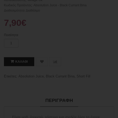
Κατασκευαστής:
Mirage Uk
Κωδικός Προϊόντος: Absolution Juice - Black Currant Bina
Διαθεσιμότητα: Διαθέσιμο
7,90€
Ποσότητα
ΚΑΛΆΘΙ
Ετικέτες:
Absolution Juice
,
Black Currant Bina
,
Short Fill
ΠΕΡΙΓΡΑΦΉ
Είναι μοβ, ζουμερό, νόστιμο και σχεδόν όλοι το έχουν