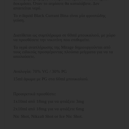
δοκιμάσει. Όταν το ατμίσετε θα καταλάβετε. Δεν
απαιτείται νερό.
Το e-liquid Black Currant Bina είναι μία φρουτώδης
γεύση.
Διατίθεται ως συμπλήρωμα σε 60ml μπουκαλιού, με χώρο
να προσθέσετε την νικοτίνη που επιθυμείτε.
Τα υγρά αναπλήρωσης της Mirage δημιουργούνται από
τους ειδικούς προσφέροντας πλούσια μείγματα για να τα
απολαύσετε.
Αναλογία: 70% VG / 30% PG
15ml άρωμα με PG στα 60ml μπουκαλιού.
Προαιρετικά προσθέστε:
1x10ml από 18mg για να φτιάξετε 3mg
2x10ml από 18mg για να φτιάξετε 6mg
Nic Shot, Nikzalt Shot or Ice Nic Shot.