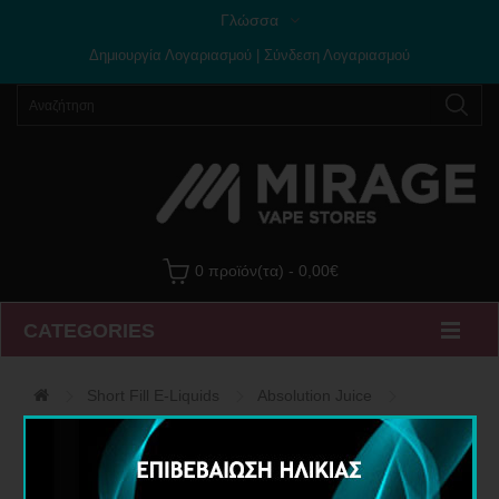
Γλώσσα
Δημιουργία Λογαριασμού
|
Σύνδεση Λογαριασμού
0 προϊόν(τα) - 0,00€
CATEGORIES
Short Fill E-Liquids
Absolution Juice
Υγρό Αναπλήρωσης Black Currant Bina