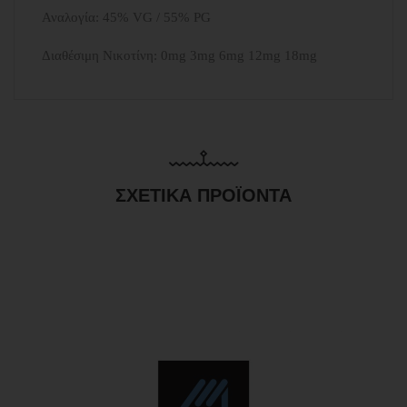
Αναλογία: 45% VG / 55% PG
Διαθέσιμη Νικοτίνη: 0mg 3mg 6mg 12mg 18mg
ΣΧΕΤΙΚΆ ΠΡΟΪΌΝΤΑ