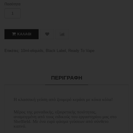
Ποσότητα
ΚΑΛΆΘΙ
Ετικέτες:
10ml-eliquids
,
Black Label
,
Ready To Vape
ΠΕΡΙΓΡΑΦΉ
Η κλασσική γεύση από ζουμερό κεράσι με κόκα κόλα!
Μέρος της μοναδικής, εξαιρετικής ποιότητας,
αναμειγμένη από τους ειδικούς του εργαστηρίου μας στο
Sheffield. Με ένα ευρύ φάσμα γεύσεων από σύνθετο
καπνό.