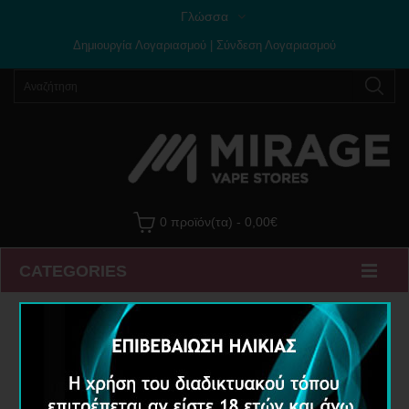
Γλώσσα
Δημιουργία Λογαριασμού
|
Σύνδεση Λογαριασμού
0 προϊόν(τα) - 0,00€
CATEGORIES
10ml E-Liquids
Black Label
Υγρό Αναπλήρωσης Cherry Cola