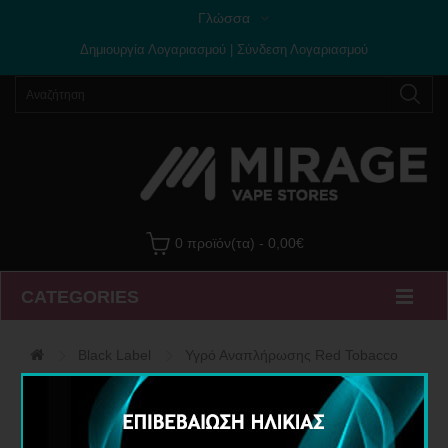
Γλώσσα
Δημιουργία Λογαριασμού
|
Σύνδεση Λογαριασμού
0 προϊόν(τα) - 0,00€
CATEGORIES
Black Label
Υγρό Αναπλήρωσης Red Tobacco