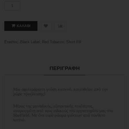
ΚΑΛΆΘΙ
Ετικέτες:
Black Label
,
Red Tobacco
,
Short Fill
ΠΕΡΙΓΡΑΦΉ
Μία αφιλτράριστη γεύση καπνού, κατευθείαν από την
χώρα προέλευσης!
Μέρος της μοναδικής, εξαιρετικής ποιότητας,
αναμειγμένη από τους ειδικούς του εργαστηρίου μας στο
Sheffield. Με ένα ευρύ φάσμα γεύσεων από σύνθετο
καπνό.