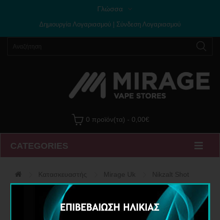
Γλώσσα
Δημιουργία Λογαριασμού
|
Σύνδεση Λογαριασμού
0 προϊόν(τα) - 0,00€
CATEGORIES
Κατασκευαστής
Mirage Uk
Nikzalt Shot