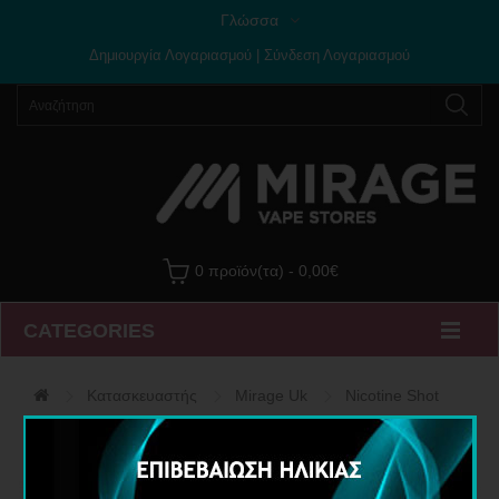
Γλώσσα
Δημιουργία Λογαριασμού
|
Σύνδεση Λογαριασμού
0 προϊόν(τα) - 0,00€
CATEGORIES
Κατασκευαστής
Mirage Uk
Nicotine Shot